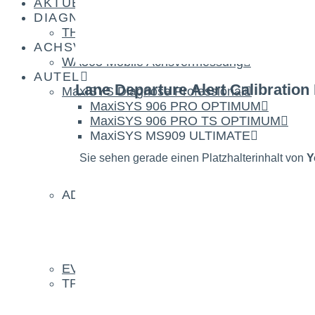
AKTUELLES
DIAGNOSE
THINKTOOL Euro 394 & 399
ACHSVERMESSUNG
WA505 Mobile Achsvermessung
AUTEL
Lane Departure Alert Calibration
MaxiSYS Diagnose Professional
MaxiSYS 906 PRO OPTIMUM
MaxiSYS 906 PRO TS OPTIMUM
MaxiSYS MS909 ULTIMATE
MaxiSYS MS919 ULTIMATE
Sie sehen gerade einen Platzhalterinhalt von
Y
MaxiSYS Ultra ULTIMATE
MaxiSYS EV DIAG KIT
ADAS Kalibrierung
ADAS
ADAS Komplettlösungen
Transportable ADAS-Lösung
ADAS IA900WA
EV Ladestationen
TPMS/RDKS
RDKS Diagnose & Service
MaxiTPMS ITS600