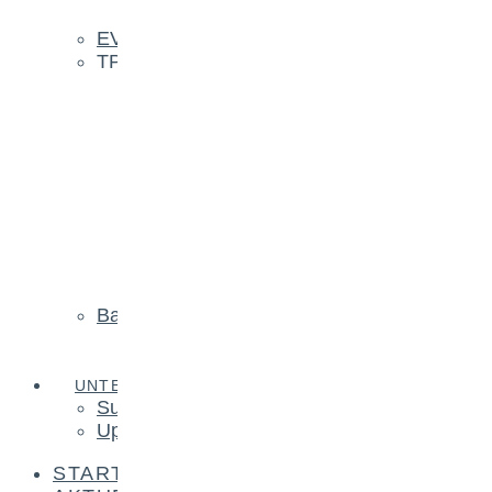
ADAS IA900WA
EV Ladestationen
TPMS/RDKS
RDKS Diagnose & Service
MaxiTPMS ITS600
MaxiTPMS TS508
MaxiTPMS TBE200
MX Sensoren
433 MHz MX-Sensor Clamp In
433 MHz MX-Sensor Snap In
315 MHz MX-Sensor Clamp In
MX-Sensor Clamp In kombiniert
MX-Sensor Snap In kombiniert
Batterieservice
MaxiBAS BT506
MaxiBAS BT608
UNTERNEHMEN
Support
Updates
START