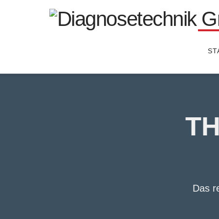
ST
TH
Das
r