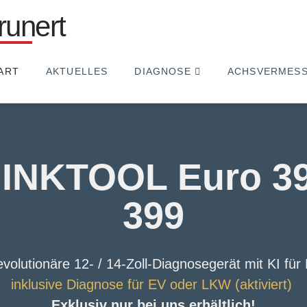
ART
AKTUELLES
DIAGNOSE
ACHSVERMES
INKTOOL Euro 39
399
evolutionäre
12- / 14-Zoll-Diagnosegerät
mit
KI für
inklusive Diagnose für EV oder LKW (aktiviert)
Exklusiv nur bei uns erhältlich!