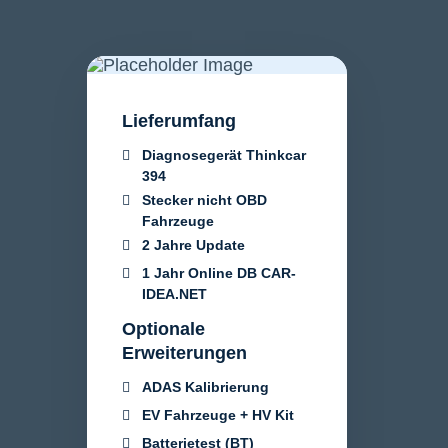
Lieferumfang
Diagnosegerät Thinkcar
394
Stecker nicht OBD
Fahrzeuge
2 Jahre Update
1 Jahr Online DB CAR-
IDEA.NET
Optionale
Erweiterungen
ADAS Kalibrierung
EV Fahrzeuge + HV Kit
Batterietest (BT)