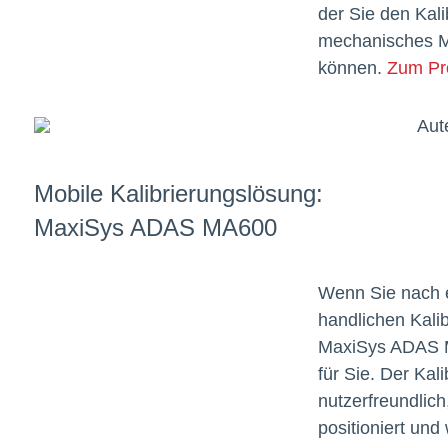
der Sie den Kal
mechanisches M
können.
Zum Pr
Mobile Kalibrierungslösung:
MaxiSys ADAS MA600
Wenn Sie nach e
handlichen Kali
MaxiSys ADAS M
für Sie. Der Kal
nutzerfreundlich
positioniert und