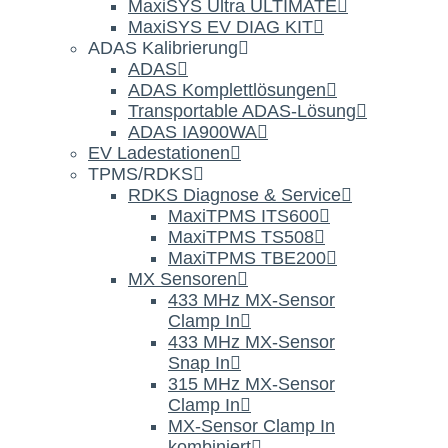
MaxiSYS Ultra ULTIMATE
MaxiSYS EV DIAG KIT
ADAS Kalibrierung
ADAS
ADAS Komplettlösungen
Transportable ADAS-Lösung
ADAS IA900WA
EV Ladestationen
TPMS/RDKS
RDKS Diagnose & Service
MaxiTPMS ITS600
MaxiTPMS TS508
MaxiTPMS TBE200
MX Sensoren
433 MHz MX-Sensor
Clamp In
433 MHz MX-Sensor
Snap In
315 MHz MX-Sensor
Clamp In
MX-Sensor Clamp In
kombiniert