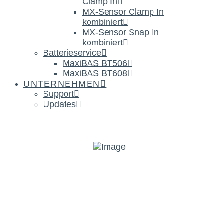
Clamp In
MX-Sensor Clamp In
kombiniert
MX-Sensor Snap In
kombiniert
Batterieservice
MaxiBAS BT506
MaxiBAS BT608
UNTERNEHMEN
Support
Updates
THINKTOOL Euro 394 & 399 von