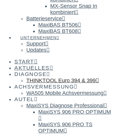
MX-Sensor Snap In
kombiniert
Batterieservice
MaxiBAS BT506
MaxiBAS BT608
UNTERNEHMEN
Support
Updates
START
AKTUELLES
DIAGNOSE
THINKTOOL Euro 394 & 399
ACHSVERMESSUNG
WA505 Mobile Achsvermessung
AUTEL
MaxiSYS Diagnose Professional
MaxiSYS 906 PRO OPTIMUM
MaxiSYS 906 PRO TS
OPTIMUM