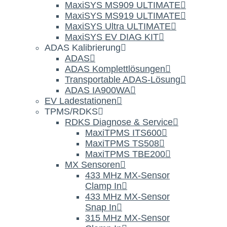
MaxiSYS MS909 ULTIMATE
MaxiSYS MS919 ULTIMATE
MaxiSYS Ultra ULTIMATE
MaxiSYS EV DIAG KIT
ADAS Kalibrierung
ADAS
ADAS Komplettlösungen
Transportable ADAS-Lösung
ADAS IA900WA
EV Ladestationen
TPMS/RDKS
RDKS Diagnose & Service
MaxiTPMS ITS600
MaxiTPMS TS508
MaxiTPMS TBE200
MX Sensoren
433 MHz MX-Sensor
Clamp In
433 MHz MX-Sensor
Snap In
315 MHz MX-Sensor